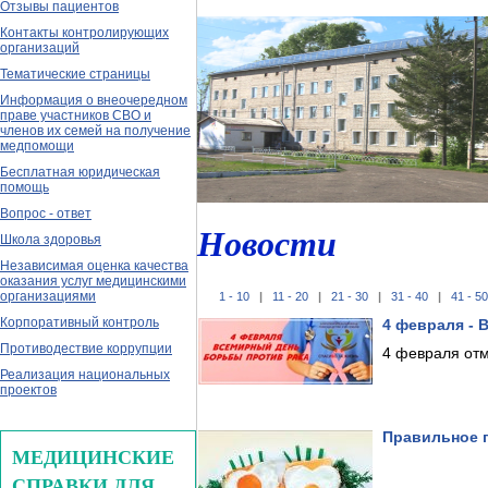
Отзывы пациентов
Контакты контролирующих
организаций
Тематические страницы
Информация о внеочередном
праве участников СВО и
членов их семей на получение
медпомощи
Бесплатная юридическая
помощь
Вопрос - ответ
Новости
Школа здоровья
Независимая оценка качества
оказания услуг медицинскими
организациями
1 - 10
|
11 - 20
|
21 - 30
|
31 - 40
|
41 - 50
Корпоративный контроль
4 февраля - 
Противодествие коррупции
4 февраля отм
Реализация национальных
проектов
Правильное 
МЕДИЦИНСКИЕ
СПРАВКИ ДЛЯ