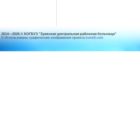
2014—2026 © КОГБУЗ "Зуевская центральная районная больница"
© Использованы графические изображения проекта
icons8.com