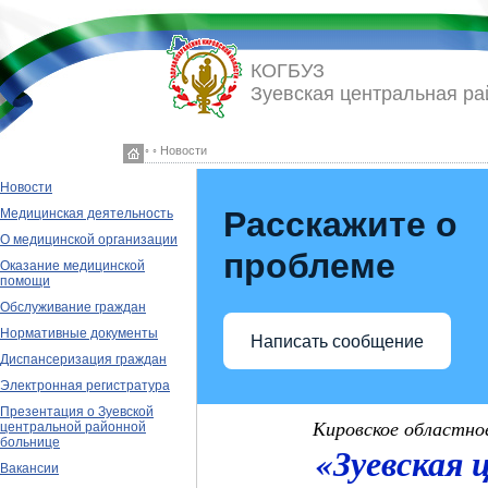
КОГБУЗ
Зуевская центральная ра
◦ ◦ Новости
Новости
Расскажите о
Медицинская деятельность
О медицинской организации
проблеме
Оказание медицинской
помощи
Обслуживание граждан
Нормативные документы
Написать сообщение
Диспансеризация граждан
Электронная регистратура
Презентация о Зуевской
Кировское областно
центральной районной
больнице
«Зуевская 
Вакансии