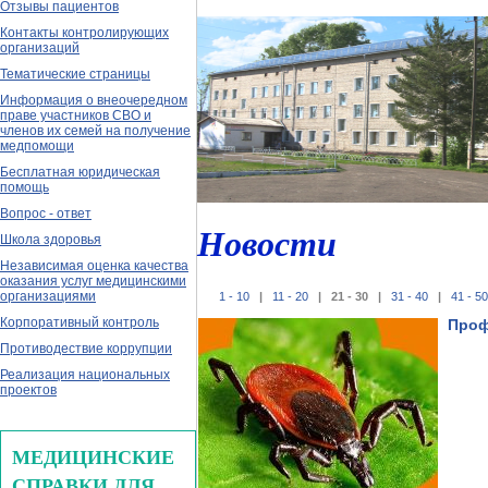
Отзывы пациентов
Контакты контролирующих
организаций
Тематические страницы
Информация о внеочередном
праве участников СВО и
членов их семей на получение
медпомощи
Бесплатная юридическая
помощь
Вопрос - ответ
Новости
Школа здоровья
Независимая оценка качества
оказания услуг медицинскими
организациями
1 - 10
|
11 - 20
| 21 - 30 |
31 - 40
|
41 - 50
Корпоративный контроль
Проф
Противодествие коррупции
Реализация национальных
проектов
МЕДИЦИНСКИЕ
СПРАВКИ ДЛЯ