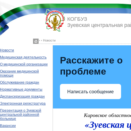
КОГБУЗ
Зуевская центральная ра
◦ ◦ Новости
Новости
Расскажите о
Медицинская деятельность
О медицинской организации
проблеме
Оказание медицинской
помощи
Обслуживание граждан
Нормативные документы
Написать сообщение
Диспансеризация граждан
Электронная регистратура
Презентация о Зуевской
Кировское областно
центральной районной
больнице
«Зуевская 
Вакансии