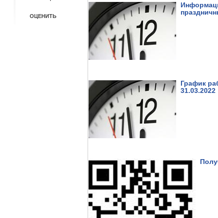
Информаци
праздничн
График ра
31.03.2022
Полу