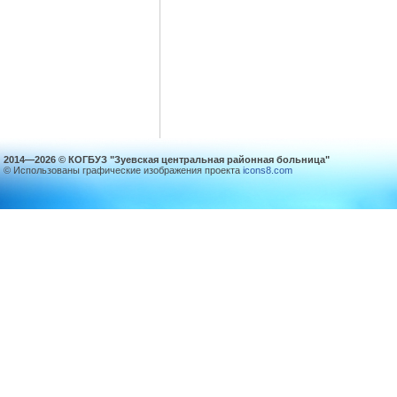
2014—2026 © КОГБУЗ "Зуевская центральная районная больница"
© Использованы графические изображения проекта
icons8.com