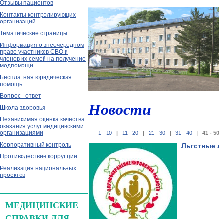
Отзывы пациентов
Контакты контролирующих
организаций
Тематические страницы
Информация о внеочередном
праве участников СВО и
членов их семей на получение
медпомощи
Бесплатная юридическая
помощь
Вопрос - ответ
Новости
Школа здоровья
Независимая оценка качества
оказания услуг медицинскими
организациями
1 - 10
|
11 - 20
|
21 - 30
|
31 - 40
| 41 - 
Корпоративный контроль
Льготные 
Противодествие коррупции
Реализация национальных
проектов
МЕДИЦИНСКИЕ
СПРАВКИ ДЛЯ