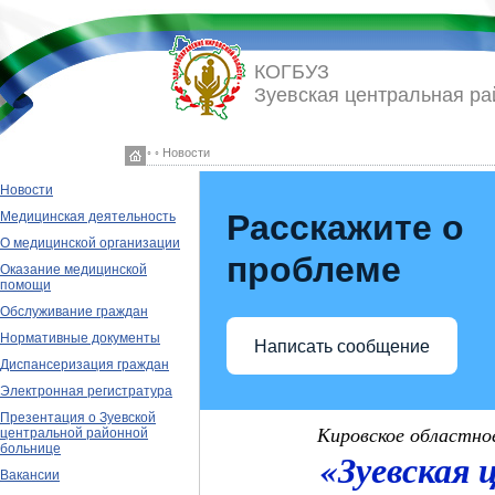
КОГБУЗ
Зуевская центральная ра
◦ ◦ Новости
Новости
Расскажите о
Медицинская деятельность
О медицинской организации
проблеме
Оказание медицинской
помощи
Обслуживание граждан
Нормативные документы
Написать сообщение
Диспансеризация граждан
Электронная регистратура
Презентация о Зуевской
Кировское областно
центральной районной
больнице
«Зуевская 
Вакансии