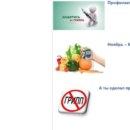
Профилакт
Ноябрь – 
А ты сделал п