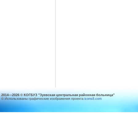
2014—2026 © КОГБУЗ "Зуевская центральная районная больница"
© Использованы графические изображения проекта
icons8.com