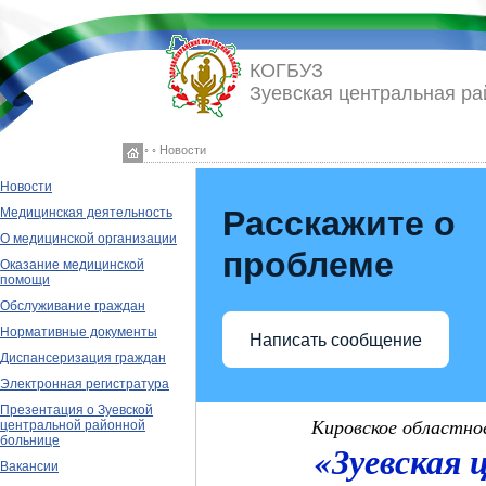
КОГБУЗ
Зуевская центральная ра
◦ ◦ Новости
Новости
Расскажите о
Медицинская деятельность
О медицинской организации
проблеме
Оказание медицинской
помощи
Обслуживание граждан
Нормативные документы
Написать сообщение
Диспансеризация граждан
Электронная регистратура
Презентация о Зуевской
Кировское областно
центральной районной
больнице
«Зуевская 
Вакансии