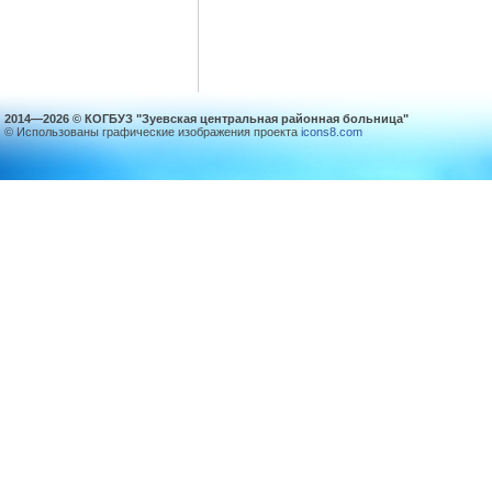
2014—2026 © КОГБУЗ "Зуевская центральная районная больница"
© Использованы графические изображения проекта
icons8.com