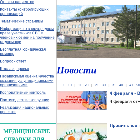
Отзывы пациентов
Контакты контролирующих
организаций
Тематические страницы
Информация о внеочередном
праве участников СВО и
членов их семей на получение
медпомощи
Бесплатная юридическая
помощь
Вопрос - ответ
Новости
Школа здоровья
Независимая оценка качества
оказания услуг медицинскими
организациями
1 - 10
|
11 - 20
|
21 - 30
|
31 - 40
|
41 - 50
Корпоративный контроль
4 февраля - 
Противодествие коррупции
4 февраля отм
Реализация национальных
проектов
Правильное 
МЕДИЦИНСКИЕ
СПРАВКИ ДЛЯ