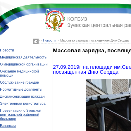
КОГБУЗ
Зуевская центральная ра
◦ ◦
Новости
◦ Массовая зарядка, посвященная Дню Сердца
Массовая зарядка, посвящ
Новости
Медицинская деятельность
О медицинской организации
27.09.2019г на площади им.Све
посвященная Дню Сердца
Оказание медицинской
помощи
Обслуживание граждан
Нормативные документы
Диспансеризация граждан
Электронная регистратура
Презентация о Зуевской
центральной районной
больнице
Вакансии