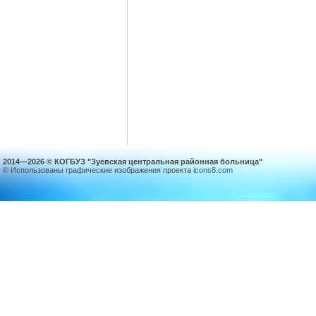
2014—2026 © КОГБУЗ "Зуевская центральная районная больница"
© Использованы графические изображения проекта
icons8.com