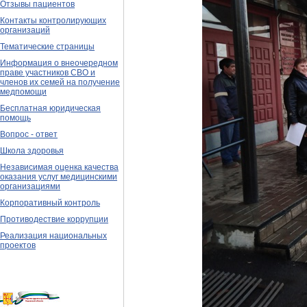
Отзывы пациентов
Контакты контролирующих
организаций
Тематические страницы
Информация о внеочередном
праве участников СВО и
членов их семей на получение
медпомощи
Бесплатная юридическая
помощь
Вопрос - ответ
Школа здоровья
Независимая оценка качества
оказания услуг медицинскими
организациями
Корпоративный контроль
Противодествие коррупции
Реализация национальных
проектов