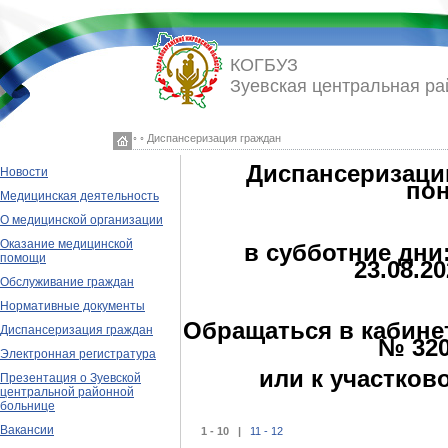
КОГБУЗ
Зуевская центральная ра
◦ ◦ Диспансеризация граждан
Диспансеризаци
Новости
пон
Медицинская деятельность
О медицинской организации
Оказание медицинской
в субботние дни: 
помощи
23.08.20
Обслуживание граждан
Нормативные документы
Обращаться в кабине
Диспансеризация граждан
№ 320
Электронная регистратура
или к участков
Презентация о Зуевской
центральной районной
больнице
Вакансии
1 - 10 |
11 - 12