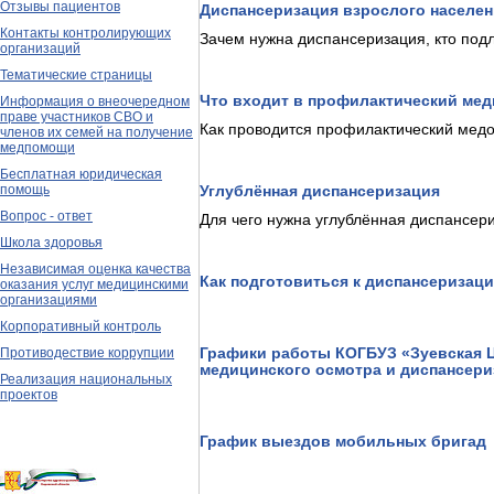
Отзывы пациентов
Диспансеризация взрослого населен
Контакты контролирующих
Зачем нужна диспансеризация, кто под
организаций
Тематические страницы
Что входит в профилактический ме
Информация о внеочередном
праве участников СВО и
Как проводится профилактический мед
членов их семей на получение
медпомощи
Бесплатная юридическая
помощь
Углублённая диспансеризация
Вопрос - ответ
Для чего нужна углублённая диспансери
Школа здоровья
Независимая оценка качества
Как подготовиться к диспансеризац
оказания услуг медицинскими
организациями
Корпоративный контроль
Графики работы КОГБУЗ «Зуевская 
Противодествие коррупции
медицинского осмотра и диспансер
Реализация национальных
проектов
График выездов мобильных бригад