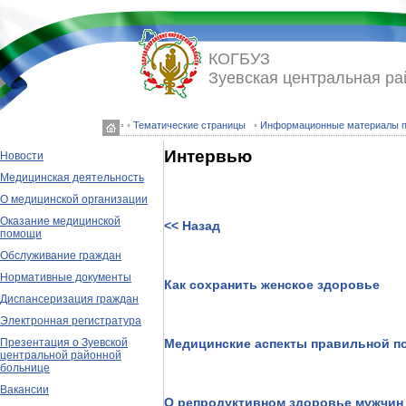
КОГБУЗ
Зуевская центральная ра
◦ ◦
Тематические страницы
◦
Информационные материалы по
Интервью
Новости
Медицинская деятельность
О медицинской организации
Оказание медицинской
<< Назад
помощи
Обслуживание граждан
Нормативные документы
Как сохранить женское здоровье
Диспансеризация граждан
Электронная регистратура
Презентация о Зуевской
Медицинские аспекты правильной по
центральной районной
больнице
Вакансии
О репродуктивном здоровье мужчин