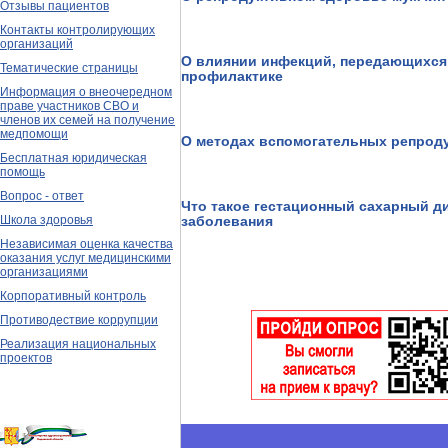
Отзывы пациентов
Контакты контролирующих
организаций
О влиянии инфекций, передающихся 
Тематические страницы
профилактике
Информация о внеочередном
праве участников СВО и
членов их семей на получение
медпомощи
О методах вспомогательных репрод
Бесплатная юридическая
помощь
Вопрос - ответ
Что такое гестационный сахарный ди
Школа здоровья
заболевания
Независимая оценка качества
оказания услуг медицинскими
организациями
Корпоративный контроль
Противодествие коррупции
Реализация национальных
проектов