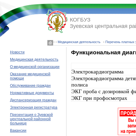
КОГБУЗ
Зуевская центральная ра
◦ ◦
Медицинская деятельность
◦
Перечень платных 
Функциональная диагн
Новости
Медицинская деятельность
О медицинской организации
Электрокардиограмма
Оказание медицинской
Электрокардиограмма детя
помощи
полиса
Обслуживание граждан
ЭКГ проба с дозировкой ф
Нормативные документы
ЭКГ при профосмотрах
Диспансеризация граждан
Электронная регистратура
Презентация о Зуевской
центральной районной
больнице
Вакансии