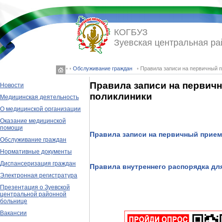
КОГБУЗ
Зуевская центральная ра
◦ ◦
Обслуживание граждан
◦ Правила записи на первичный п
Правила записи на первич
Новости
поликлиники
Медицинская деятельность
О медицинской организации
Оказание медицинской
помощи
Правила записи на первичный прием
Обслуживание граждан
Нормативные документы
Диспансеризация граждан
Правила внутреннего распорядка дл
Электронная регистратура
Презентация о Зуевской
центральной районной
больнице
Вакансии