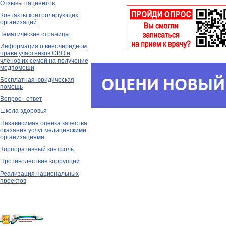
Отзывы пациентов
Контакты контролирующих
организаций
Тематические страницы
Информация о внеочередном
праве участников СВО и
членов их семей на получение
медпомощи
Бесплатная юридическая
помощь
Вопрос - ответ
Школа здоровья
Независимая оценка качества
оказания услуг медицинскими
организациями
Корпоративный контроль
Противодествие коррупции
Реализация национальных
проектов