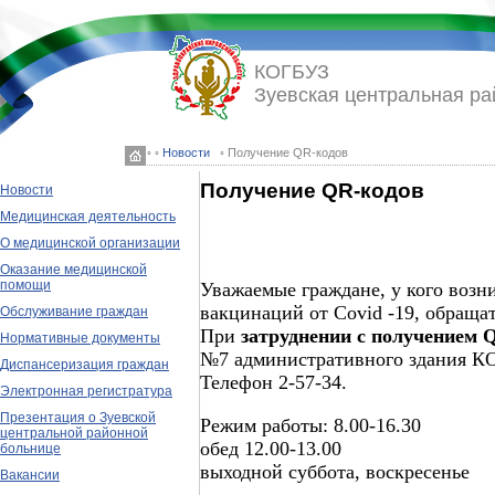
КОГБУЗ
Зуевская центральная ра
◦ ◦
Новости
◦ Получение QR-кодов
Получение QR-кодов
Новости
Медицинская деятельность
О медицинской организации
Оказание медицинской
помощи
Уважаемые граждане, у кого воз
вакцинаций от Covid -19, обращ
Обслуживание граждан
При
затруднении с получением 
Нормативные документы
№7 административного здания К
Диспансеризация граждан
Телефон 2-57-34.
Электронная регистратура
Презентация о Зуевской
Режим работы: 8.00-16.30
центральной районной
обед 12.00-13.00
больнице
выходной суббота, воскресенье
Вакансии