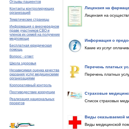
Отзывы пациентов
Лицензия на фармац
Контакты контролирующих
организаций
Лицензия на осуществ
Тематические страницы
Информация о внеочередном
праве участников СВО и
членов их семей на получение
медпомощи
Информация о предо
Бесплатная юридическая
Какие из услуг оплачи
помощь
Вопрос - ответ
Школа здоровья
Перечень платных ус
Независимая оценка качества
Перечень платных услу
оказания услуг медицинскими
организациями
Корпоративный контроль
Противодествие коррупции
Страховые медицинс
Реализация национальных
Список страховых меди
проектов
Виды оказываемой 
Виды медицинской пом