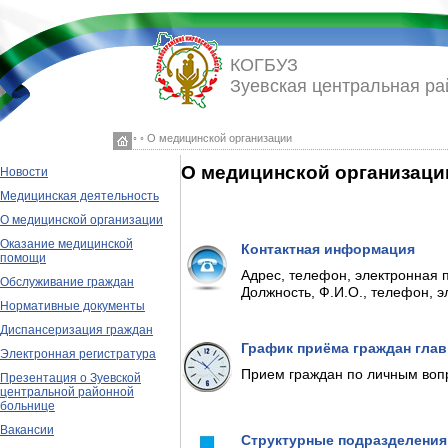
КОГБУЗ
Зуевская центральная ра
◦ ◦ О медицинской организации
О медицинской организаци
Новости
Медицинская деятельность
О медицинской организации
Оказание медицинской
Контактная информация
помощи
Адрес, телефон, электронная 
Обслуживание граждан
Должность, Ф.И.О., телефон, 
Нормативные документы
Диспансеризация граждан
График приёма граждан гла
Электронная регистратура
Прием граждан по личным воп
Презентация о Зуевской
центральной районной
больнице
Вакансии
Структурные подразделения