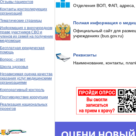
Отзывы пациентов
Отделения ВОП, ФАП, адреса,
Контакты контролирующих
организаций
Тематические страницы
Полная информация о медиц
Информация о внеочередном
Официальный сайт для размещ
праве участников СВО и
учреждениях (bus.gov.ru)
членов их семей на получение
медпомощи
Бесплатная юридическая
помощь
Реквизиты
Вопрос - ответ
Наименование, контакты, плат
Школа здоровья
Независимая оценка качества
оказания услуг медицинскими
организациями
Корпоративный контроль
Противодествие коррупции
Реализация национальных
проектов