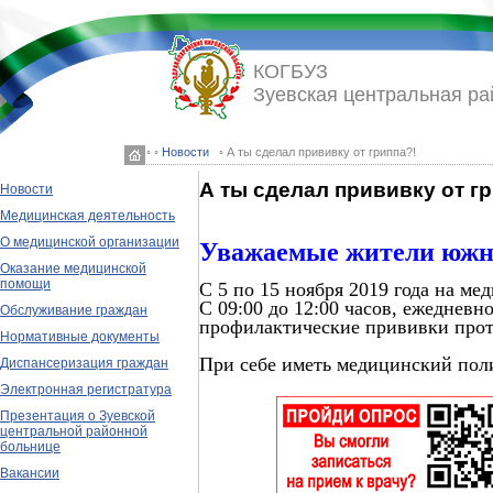
КОГБУЗ
Зуевская центральная ра
◦ ◦
Новости
◦ А ты сделал прививку от гриппа?!
А ты сделал прививку от г
Новости
Медицинская деятельность
О медицинской организации
Уважаемые жители южно
Оказание медицинской
помощи
С 5 по 15 ноября 2019 года на мед
С 09:00 до 12:00 часов, ежеднев
Обслуживание граждан
профилактические прививки прот
Нормативные документы
При себе иметь медицинский пол
Диспансеризация граждан
Электронная регистратура
Презентация о Зуевской
центральной районной
больнице
Вакансии