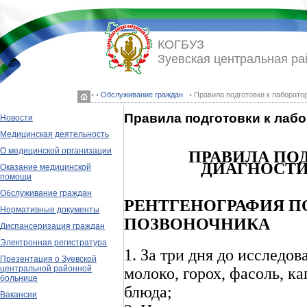
КОГБУЗ
Зуевская центральная ра
◦ ◦
Обслуживание граждан
◦ Правила подготовки к лаборат
Правила подготовки к лаб
Новости
Медицинская деятельность
О медицинской организации
ПРАВИЛА ПО
ДИАГНОСТ
Оказание медицинской
помощи
Обслуживание граждан
РЕНТГЕНОГРАФИЯ П
Нормативные документы
ПОЗВОНОЧНИКА
Диспансеризация граждан
Электронная регистратура
1. За три дня до исследо
Презентация о Зуевской
центральной районной
молоко, горох, фасоль, к
больнице
блюда;
Вакансии