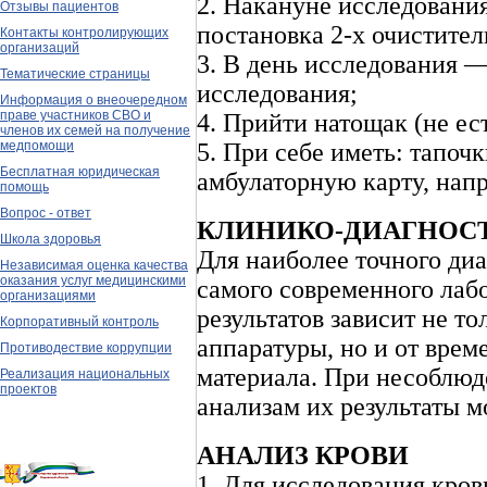
2. Накануне исследования
Отзывы пациентов
постановка 2-х очистител
Контакты контролирующих
организаций
3. В день исследования —
Тематические страницы
исследования;
Информация о внеочередном
праве участников СВО и
4. Прийти натощак (не ест
членов их семей на получение
5. При себе иметь: тапоч
медпомощи
Бесплатная юридическая
амбулаторную карту, нап
помощь
Вопрос - ответ
КЛИНИКО-ДИАГНОС
Школа здоровья
Для наиболее точного ди
Независимая оценка качества
оказания услуг медицинскими
самого современного лаб
организациями
результатов зависит не т
Корпоративный контроль
аппаратуры, но и от врем
Противодествие коррупции
материала. При несоблюд
Реализация национальных
проектов
анализам их результаты м
АНАЛИЗ КРОВИ
1. Для исследования кров