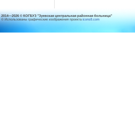
2014—2026 © КОГБУЗ "Зуевская центральная районная больница"
© Использованы графические изображения проекта
icons8.com