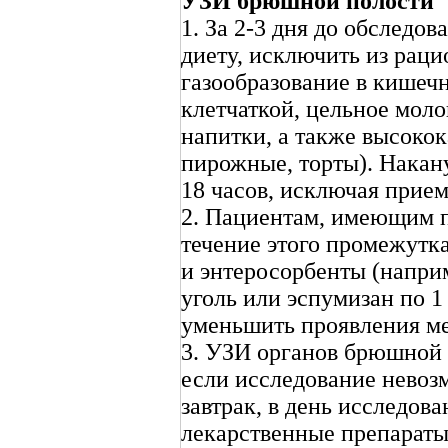
УЗИ брюшной полости
1. За 2-3 дня до обследо
диету, исключить из рац
газообразование в кишеч
клетчаткой, цельное моло
напитки, а также высоко
пирожные, торты). Накан
18 часов, исключая прие
2. Пациентам, имеющим п
течение этого промежутк
и энтеросорбенты (напри
уголь или эспумизан по 1 
уменьшить проявления ме
3. УЗИ органов брюшной 
если исследование невоз
завтрак, в день исследов
лекарственные препараты