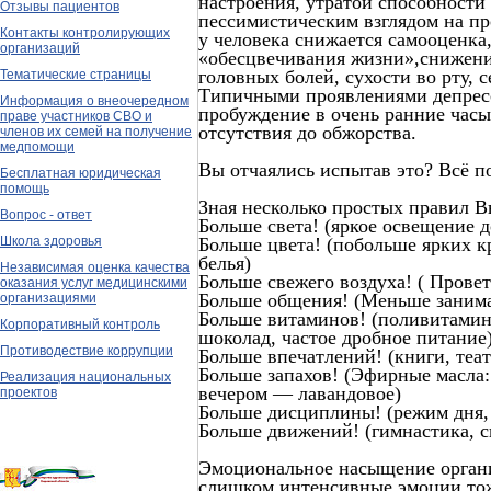
настроения, утратой способности
Отзывы пациентов
пессимистическим взглядом на пр
Контакты контролирующих
у человека снижается самооценка
организаций
«обесцвечивания жизни»,снижение
головных болей, сухости во рту, 
Тематические страницы
Типичными проявлениями депресс
Информация о внеочередном
пробуждение в очень ранние часы
праве участников СВО и
отсутствия до обжорства.
членов их семей на получение
медпомощи
Вы отчаялись испытав это? Всё п
Бесплатная юридическая
помощь
Зная несколько простых правил В
Вопрос - ответ
Больше света! (яркое освещение 
Больше цвета! (побольше ярких кр
Школа здоровья
белья)
Независимая оценка качества
Больше свежего воздуха! ( Прове
оказания услуг медицинскими
Больше общения! (Меньше занимай
организациями
Больше витаминов! (поливитамин
Корпоративный контроль
шоколад, частое дробное питание
Противодествие коррупции
Больше впечатлений! (книги, теа
Больше запахов! (Эфирные масла:
Реализация национальных
вечером — лавандовое)
проектов
Больше дисциплины! (режим дня, 
Больше движений! (гимнастика, сп
Эмоциональное насыщение организ
слишком интенсивные эмоции тож