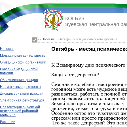
КОГБУЗ
Зуевская центральная ра
◦ ◦
Новости
◦ Октябрь - месяц психического здоровья
Октябрь - месяц психическ
Новости
Медицинская деятельность
О медицинской организации
К Всемирному дню психического 
Оказание медицинской
помощи
Защита от депрессии!
Обслуживание граждан
Сезонные колебания настроения э
Нормативные документы
головном мозге есть чудесное вещ
развиваться, работать с полной о
Диспансеризация граждан
одним словом жить полноценной
Электронная регистратура
Зимой наш организм испытывает о
Презентация о Зуевской
движения, свежего воздуха и вит
центральной районной
Особенно остро это чувствуют ж
больнице
стрессам или просто предраспол
Что же такое депрессия? Это пси
Вакансии