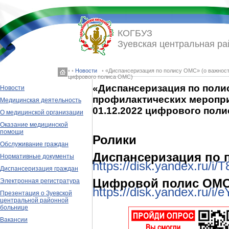
КОГБУЗ
Зуевская центральная ра
◦ ◦
Новости
◦ «Диспансеризация по полису ОМС» (о важност
цифрового полиса ОМС)
«Диспансеризация по поли
Новости
профилактических меропри
Медицинская деятельность
01.12.2022 цифрового пол
О медицинской организации
Оказание медицинской
помощи
Ролики
Обслуживание граждан
Диспансеризация по 
Нормативные документы
https://disk.yandex.ru/
Диспансеризация граждан
Цифровой полис ОМ
Электронная регистратура
https://disk.yandex.ru/
Презентация о Зуевской
центральной районной
больнице
Вакансии