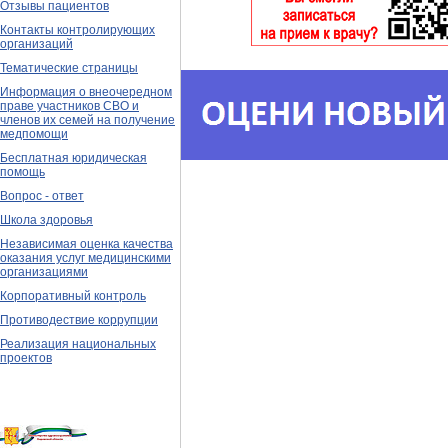
Отзывы пациентов
Контакты контролирующих
организаций
Тематические страницы
Информация о внеочередном
праве участников СВО и
членов их семей на получение
медпомощи
Бесплатная юридическая
помощь
Вопрос - ответ
Школа здоровья
Независимая оценка качества
оказания услуг медицинскими
организациями
Корпоративный контроль
Противодествие коррупции
Реализация национальных
проектов