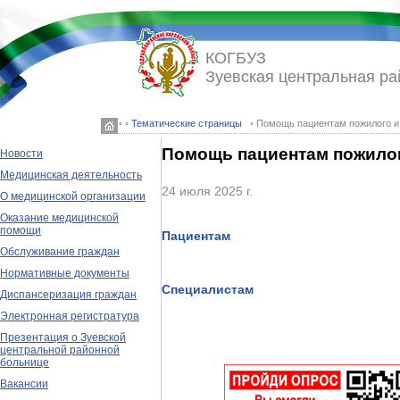
КОГБУЗ
Зуевская центральная ра
◦ ◦
Тематические страницы
◦ Помощь пациентам пожилого и 
Помощь пациентам пожилог
Новости
Медицинская деятельность
24 июля 2025 г.
О медицинской организации
Оказание медицинской
помощи
Пациентам
Обслуживание граждан
Нормативные документы
Специалистам
Диспансеризация граждан
Электронная регистратура
Презентация о Зуевской
центральной районной
больнице
Вакансии