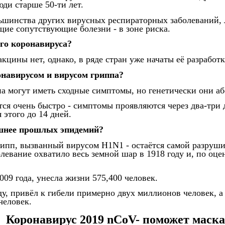
юди старше 50-ти лет.
льшинства других вирусных респираторных заболеваний,
ие сопутствующие болезни - в зоне риска.
ого коронавируса?
кцины нет, однако, в ряде стран уже начаты её разработк
онавирусом и вирусом гриппа?
а могут иметь сходные симптомы, но генетически они а
я очень быстро - симптомы проявляются через два-три д
 этого до 14 дней.
шнее прошлых эпидемий?
рипп, вызванный вирусом H1N1 - остаётся самой разруш
левание охватило весь земной шар в 1918 году и, по оцен
09 года, унесла жизни 575,400 человек.
ду, привёл к гибели примерно двух миллионов человек, а
человек.
Коронавирус 2019 nCoV- поможет маска