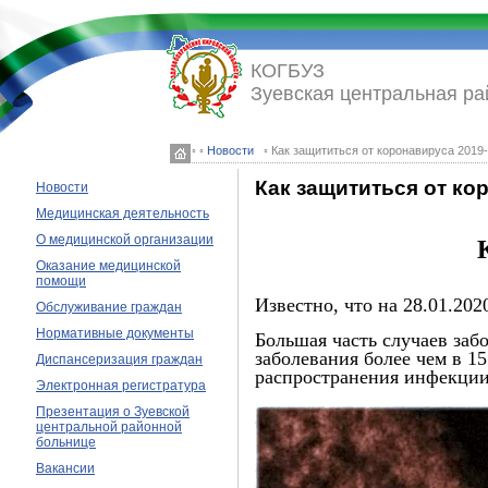
КОГБУЗ
Зуевская центральная ра
◦ ◦
Новости
◦ Как защититься от коронавируса 2019
Как защититься от ко
Новости
Медицинская деятельность
О медицинской организации
Оказание медицинской
помощи
Известно, что на 28.01.20
Обслуживание граждан
Нормативные документы
Большая часть случаев заб
заболевания более чем в 
Диспансеризация граждан
распространения инфекции 
Электронная регистратура
Презентация о Зуевской
центральной районной
больнице
Вакансии