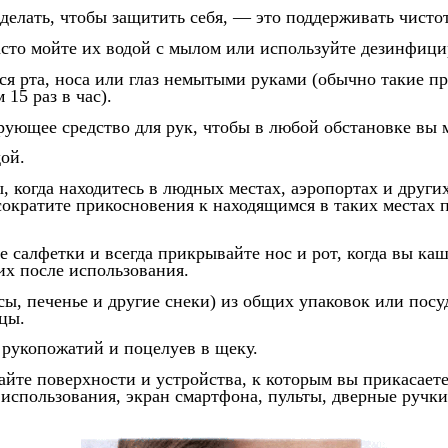
делать, чтобы защитить себя, — это поддерживать чисто
асто мойте их водой с мылом или используйте дезинфиц
ься рта, носа или глаз немытыми руками (обычно такие 
15 раз в час).
ующее средство для рук, чтобы в любой обстановке вы м
дой.
, когда находитесь в людных местах, аэропортах и други
ократите прикосновения к находящимся в таких местах 
 салфетки и всегда прикрывайте нос и рот, когда вы каш
их после использования.
сы, печенье и другие снеки) из общих упаковок или посу
цы.
 рукопожатий и поцелуев в щеку.
айте поверхности и устройства, к которым вы прикасаете
использования, экран смартфона, пульты, дверные ручки