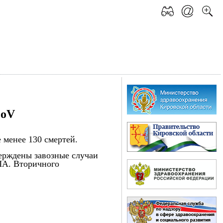
CoV
 менее 130 смертей.
верждены завозные случаи
ША. Вторичного