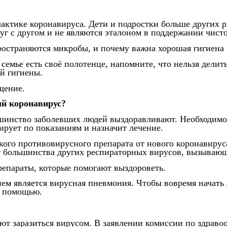
актике коронавируса. Дети и подростки больше других р
уг с другом и не являются эталоном в поддержании чист
ространяются микробы, и почему важна хорошая гигиена 
в семье есть своё полотенце, напомните, что нельзя дели
й гигиены.
щение.
й коронавирус?
шинство заболевших людей выздоравливают. Необходимо
рует по показаниям и назначит лечение.
ого противовирусного препарата от нового коронавируса-
т большинства других респираторных вирусов, вызывающ
репараты, которые помогают выздороветь.
м является вирусная пневмония. Чтобы вовремя начать
й помощью.
ют заразиться вирусом. В заявлении комиссии по здраво