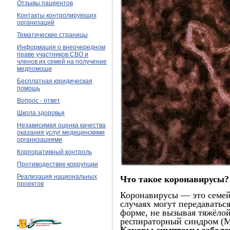
Отзывы пациентов
Контакты контролирующих
организаций
Тематические страницы
Информация о внеочередном
праве участников СВО и
членов их семей на получение
медпомощи
Бесплатная юридическая
помощь
Вопрос - ответ
Школа здоровья
Независимая оценка качества
оказания услуг медицинскими
организациями
Корпоративный контроль
Противодествие коррупции
Реализация национальных
Что такое коронавирусы?
проектов
Коронавирусы — это семей
случаях могут передаватьс
форме, не вызывая тяжёло
респираторный синдром (Me