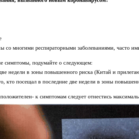
вания, вызванного новым коронавирусом?
е
ы со многими респираторными заболеваниями, часто им
ые симптомы, подумайте о следующем:
две недели в зоны повышенного риска (Китай и прилега
то, кто посещал в последние две недели в зоны повышен
 положителен- к симптомам следует отнестись максимал