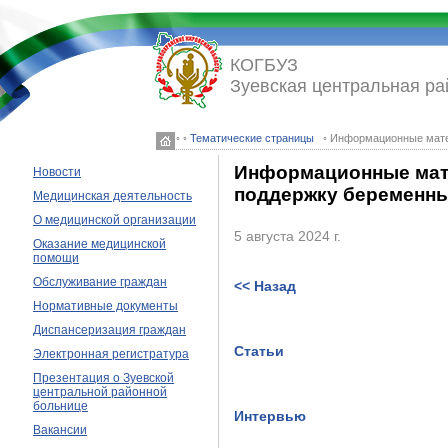
КОГБУЗ
Зуевская центральная ра
◦ ◦
Тематические страницы
◦ Информационные мате
Информационные мате
Новости
поддержку беременн
Медицинская деятельность
О медицинской организации
5 августа 2024 г.
Оказание медицинской
помощи
Обслуживание граждан
<< Назад
Нормативные документы
Диспансеризация граждан
Статьи
Электронная регистратура
Презентация о Зуевской
центральной районной
больнице
Интервью
Вакансии