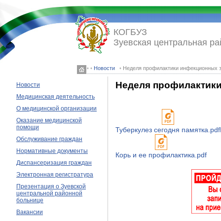
КОГБУЗ
Зуевская центральная ра
◦ ◦
Новости
◦ Неделя профилактики инфекционных 
Неделя профилактик
Новости
Медицинская деятельность
О медицинской организации
Оказание медицинской
помощи
Туберкулез сегодня памятка.pdf
Обслуживание граждан
Нормативные документы
Корь и ее профилактика.pdf
Диспансеризация граждан
Электронная регистратура
Презентация о Зуевской
центральной районной
больнице
Вакансии